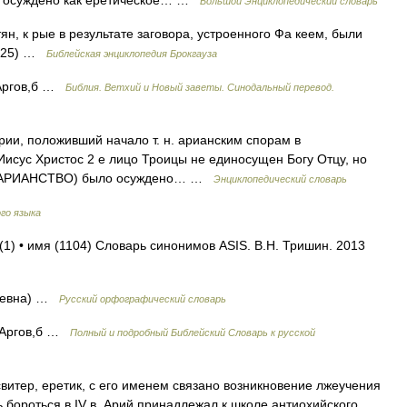
ло осуждено как еретическое… …
Большой Энциклопедический словарь
тян, к рые в результате заговора, устроенного Фа кеем, были
3 25) …
Библейская энциклопедия Брокгауза
. Аргов,б …
Библия. Ветхий и Новый заветы. Синодальный перевод.
рии, положивший начало т. н. арианским спорам в
Иисус Христос 2 е лицо Троицы не единосущен Богу Отцу, но
см. АРИАНСТВО) было осуждено… …
Энциклопедический словарь
го языка
(1) • имя (1104) Словарь синонимов ASIS. В.Н. Тришин. 2013
рьевна) …
Русский орфографический словарь
. Аргов,б …
Полный и подробный Библейский Словарь к русской
итер, еретик, с его именем связано возникновение лжеучения
 бороться в IV в. Арий принадлежал к школе антиохийского