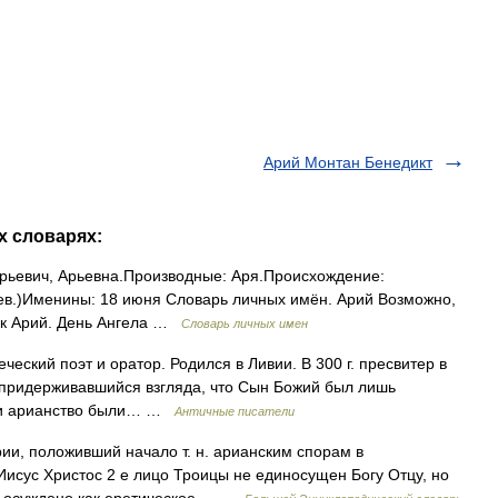
Арий Монтан Бенедикт
х словарях:
Арьевич, Арьевна.Производные: Аря.Происхождение:
) лев.)Именины: 18 июня Словарь личных имён. Арий Возможно,
ник Арий. День Ангела …
Словарь личных имен
греческий поэт и оратор. Родился в Ливии. В 300 г. пресвитер в
 придерживавшийся взгляда, что Сын Божий был лишь
. и арианство были… …
Античные писатели
рии, положивший начало т. н. арианским спорам в
Иисус Христос 2 е лицо Троицы не единосущен Богу Отцу, но