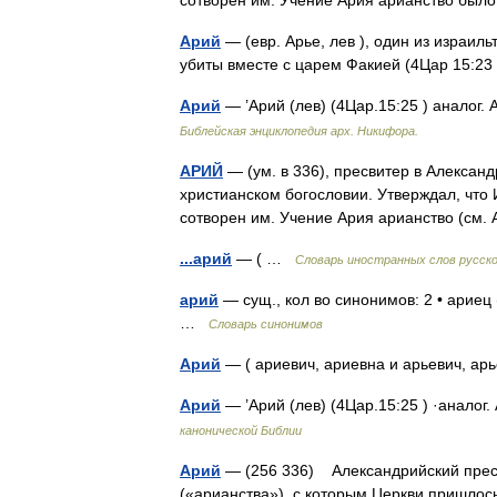
сотворен им. Учение Ария арианство бы
Арий
— (евр. Арье, лев ), один из израиль
убиты вместе с царем Факией (4Цар 15:2
Арий
— ’Арий (лев) (4Цар.15:25 ) аналог
Библейская энциклопедия арх. Никифора.
АРИЙ
— (ум. в 336), пресвитер в Александ
христианском богословии. Утверждал, что 
сотворен им. Учение Ария арианство (
...арий
— ( …
Словарь иностранных слов русско
арий
— сущ., кол во синонимов: 2 • ариец 
…
Словарь синонимов
Арий
— ( ариевич, ариевна и арьевич, а
Арий
— ’Арий (лев) (4Цар.15:25 ) ·аналог
канонической Библии
Арий
— (256 336) Александрийский пресв
(«арианства»), с которым Церкви пришлось