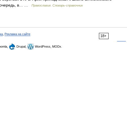
ою очередь, в… …
Православие. Словарь-справочник
ка
,
Реклама на сайте
18+
omla,
Drupal,
WordPress, MODx.