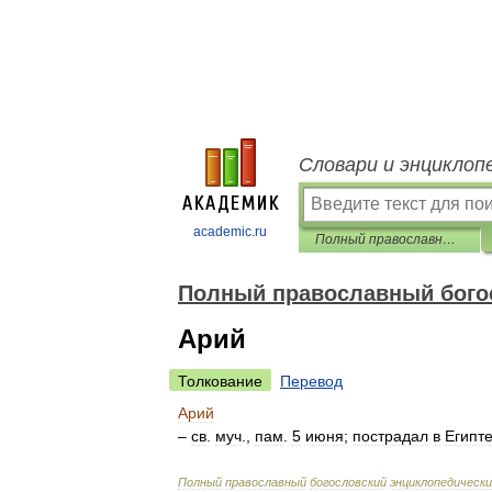
Словари и энциклоп
academic.ru
Полный православный богословский энциклопедический словарь
Полный православный бого
Арий
Толкование
Перевод
Арий
–
св
.
муч
.,
пам
.
5
июня
;
пострадал
в
Египт
Полный
православный
богословский
энциклопедическ