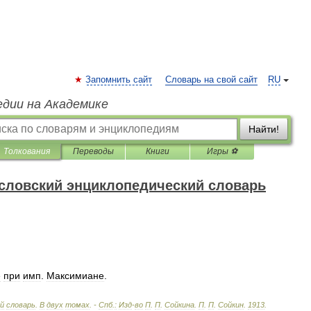
Запомнить сайт
Словарь на свой сайт
RU
едии на Академике
Найти!
Толкования
Переводы
Книги
Игры ⚽
словский энциклопедический словарь
е
при
имп
.
Максимиане
.
ий
словарь
.
В
двух
томах
. -
Спб
.
:
Изд
-
во
П
.
П
.
Сойкина
.
П
.
П
.
Сойкин
.
1913
.