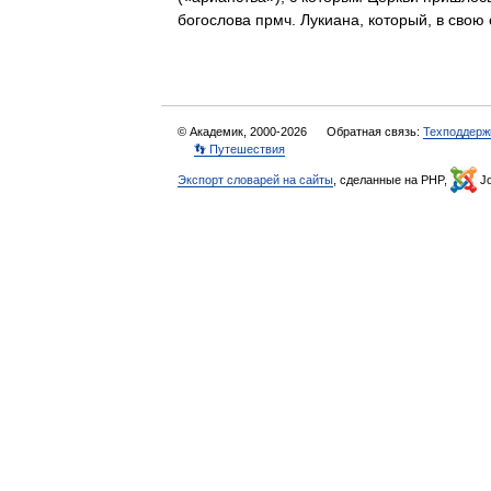
богослова прмч. Лукиана, который, в св
© Академик, 2000-2026
Обратная связь:
Техподдерж
👣 Путешествия
Экспорт словарей на сайты
, сделанные на PHP,
Jo