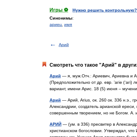
Игры ⚽
Нужно решить контрольную?
Синонимы
:
ариец
,
имя
Арий
Смотреть что такое "Арий" в други
Арий
— я, муж.Отч.: Ариевич, Ариевна и 
(Предположительно от др. евр. ’arie (‘ari
вариант, имени Арис. 18 (5) июня – муче
Арий
— Арий, Arius, ок. 260 ок. 336 н.э., 
Александрии, создатель арианской ереси,
совершенным творением, но не Богом. А
АРИЙ
— (ум. в 336) пресвитер в Александ
христианском богословии. Утверждал, что 